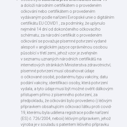
a doloží národním certifikátem o provedeném
očkování nebo certifikátem o provedeném
vydávaným podle nařízení Evropské unie o digitálním
certifikátu EU COVID1 , za podmínky, že uplynulo
nejméně 14 dní od dokončeného očkovacího
schématu; za národní certifikát o provedeném
očkování se považuje písemné potvrzení vydané
alespoň v anglickém jazyce oprávněnou osobou
působící v třetí zemi, jehož vzor je zveřejněn
v seznamu uznaných národních certifikátů na
internetových stránkách Ministerstva zdravotnictví;
písemné potvrzení musí obsahovat údaje
o očkované osobě, podanému typu vakcíny, datu
podání vakcíny, identifikaci osoby, která potvrzení
vydala, a tyto údaje musí být možné ověřit dálkovým
přístupem přímo z písemného potvrzení, za
předpokladu, že očkování bylo provedeno i) léčivým
přípravkem obsahujícím očkovací látku proti covid-
19, kterému byla udělena registrace podle nařízení
(ES) č. 726/2004, neboii) léčivým přípravkem, jehož
výroba je v souladu s patentem léčivého přípravku