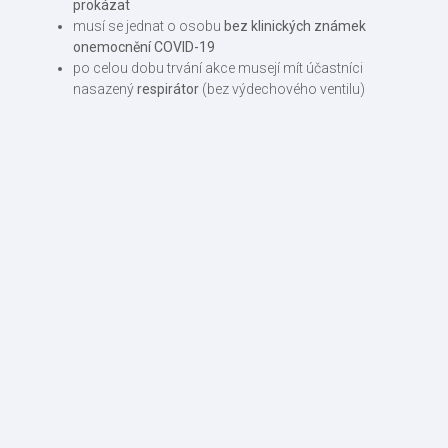
prokázat
musí se jednat o osobu
bez klinických známek
onemocnění COVID-19
po celou dobu trvání akce musejí mít účastníci
nasazený
respirátor
(bez výdechového ventilu)