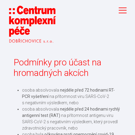
Podmínky pro účast na
hromadných akcích
osoba absolvovala
nejdéle před 72 hodinami RT-
PCR vyšetření
na přítomnost viru SARS-CoV-2
s negativním výsledkem, nebo
osoba absolvovala
nejdéle před 24 hodinami rychlý
antigenní test (RAT)
na přítomnost antigenu viru
SARS-CoV-2 s negativním výsledkem, který provedl
zdravotnický pracovník, nebo
osoba byla
očkována proti onemocnění covid-19