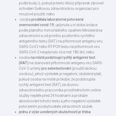
podle bodu i), pokud je tento léčivý přípravek zároveň
schválen Světovou zdravotnickou organizací pro
nouzové použití; nebo
osoba
prodělala laboratorně potvrzené
onemocnění covid-19
, uplynula u ní doba izolace
podle platného mimořádného opatření Ministerstva
zdravotnictví a od prvního pozitivního rychlého
antigenního testu (RAT) na přítomnost antigenu viru
SARS-CoV2 nebo RT-PCR testu na přítomnost viru
SARS-CoV-2 neuplynulo více než 180 dní, nebo
osoba
na místě podstoupí rychlý antigenní test
(RAT)
na stanovení přítomnosti antigenu viru SARS-
CoV-2 určený
pro sebetestování
(použití laickou
osobou), jehož výsledek je negativní; obdobné platí,
pokud osoba na místě prokáže, že podstoupila
rychlý antigenní test (RAT) za dozoru
zdravotnického pracovníka prostřednictvím online
služby nejdéle před 24 hodinami a prokáže
absolvování tohoto testu a jeho negativní výsledek
potvrzením poskytovatele zdravotních služeb.
jednu z výše uvedených skutečností je třeba