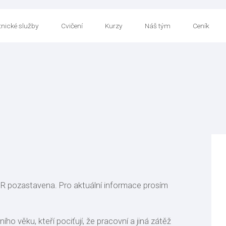
nické služby
Cvičení
Kurzy
Náš tým
Ceník
ČR pozastavena. Pro aktuální informace prosím
ho věku, kteří pociťují, že pracovní a jiná zátěž