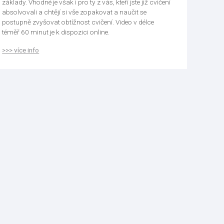
základy. Vhodné je však i pro ty z vás, kteří jste již cvičení
absolvovali a chtějí si vše zopakovat a naučit se
postupně zvyšovat obtížnost cvičení. Video v délce
téměř 60 minut je k dispozici online.
>>> více info