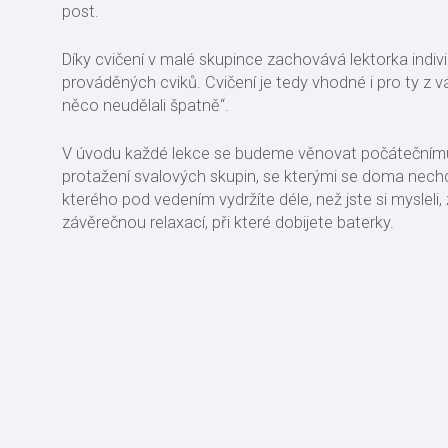
post.
Díky cvičení v malé skupince zachovává lektorka indivi
prováděných cviků. Cvičení je tedy vhodné i pro ty z v
něco neudělali špatně“.
V úvodu každé lekce se budeme věnovat počátečnímu
protažení svalových skupin, se kterými se doma nechce 
kterého pod vedením vydržíte déle, než jste si mysleli
závěrečnou relaxací, při které dobijete baterky.