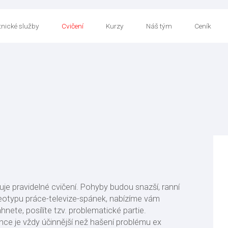
nické služby
Cvičení
Kurzy
Náš tým
Ceník
uje pravidelné cvičení. Pohyby budou snazší, ranní
eotypu práce-televize-spánek, nabízíme vám
nete, posílíte tzv. problematické partie.
nce je vždy účinnější než hašení problému ex