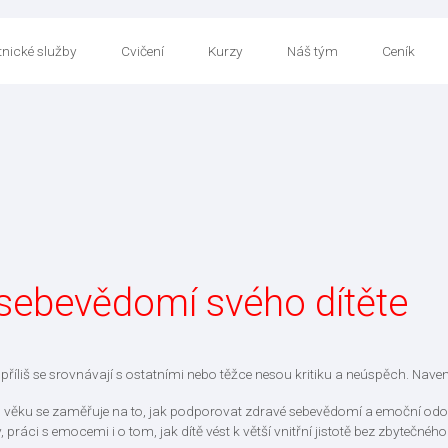
nické služby
Cvičení
Kurzy
Náš tým
Ceník
sebevědomí svého dítěte
jí, příliš se srovnávají s ostatními nebo těžce nesou kritiku a neúspěch. Nav
o věku se zaměřuje na to, jak podporovat zdravé sebevědomí a emoční odo
ky, práci s emocemi i o tom, jak dítě vést k větší vnitřní jistotě bez zbytečn