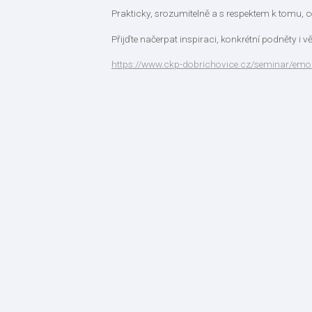
Prakticky, srozumitelně a s respektem k tomu, co
Přijďte načerpat inspiraci, konkrétní podněty i vět
https://www.ckp-dobrichovice.cz/seminar/emoc