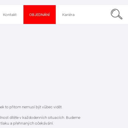
Kontakt
OBJEDNÁNÍ
Kariéra
enek to přitom nemusí být vůbec vidět.
lnost dítěte v každodenních situacích. Budeme
ého tlaku a přehnaných očekávání.