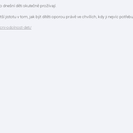
 dnešní děti skutečně prožívají.
ší jistotu v tom, jak být dítěti oporou právě ve chvílích, kdy ji nejvíc potřebu
ni-odolnost-deti/