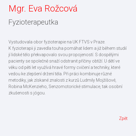
Mgr. Eva Rožcová
Fyzioterapeutka
Vystudovala obor fyzioterapie na UK FTVS v Praze.
K fyzioterapii ji zavedla touha pomáhat lidem a již během studií
jí lidské tělo překvapovalo svou propojeností. S dospělými
pacienty se společně snaží odstranit příčiny obtíží. U dětí ve
věku od pěti let využívá hravé formy cvičení a techniky, které
vedou ke zlepšení držení těla. Při práci kombinuje různé
metodiky, jak získané znalosti z kurzů Ludmily Mojžíšové,
Robina McKenzieho, Senzomotorické stimulace, tak osobní
zkušenosti s jógou.
Zpět