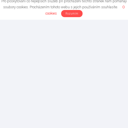
Pro poskytování co nejlepších služeb při procházení těchto stránek nám pomáhají
soubory cookies. Procházením tohoto webu s jejich používáním souhlasíte.
O
cookies
Rozumím
Copyright © 2017
Centrum komplexní péče Dobřichovice s.r.o.
Na Vyhlídce 582
252 29 Dobřichovice